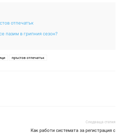
стов отпечатък
 се пазим в грипния сезон?
ици
пръстов отпечатък
Следваща статия
Как работи системата за регистрация с