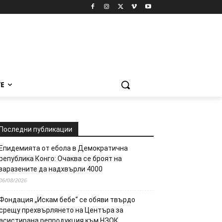
Е
Последни публикации
Епидемията от ебола в Демократична
република Конго: Очаква се броят на
заразените да надхвърли 4000
06/08/2026
Фондация „Искам бебе“ се обяви твърдо
срещу прехвърлянето на Центъра за
асистирана репродукция към НЗОК