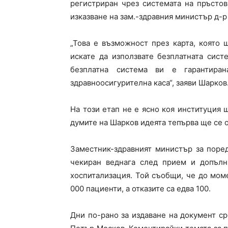
регистриран чрез системата на пръстов
изказване на зам.-здравния министър д-р
„Това е възможност през карта, която
искате да използвате безплатната сис
безплатна система ви е гарантира
здравноосигурителна каса“, заяви Шарков
На този етап не е ясно коя институция 
думите на Шарков идеята тепърва ще се 
Заместник-здравният министър за поре
чекиран веднага след прием и допълн
хоспитализация. Той съобщи, че до мом
000 пациенти, а отказите са едва 100.
Дни по-рано за издаване на документ с