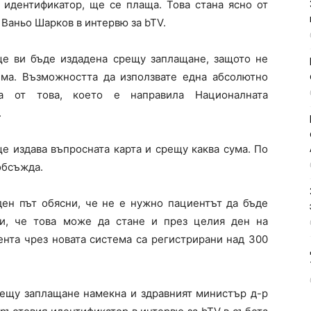
 идентификатор, ще се плаща. Това стана ясно от
 Ваньо Шарков в интервю за bTV.
 ще ви бъде издадена срещу заплащане, защото не
тема. Възможността да използвате една абсолютно
на от това, което е направила Националната
.
ще издава въпросната карта и срещу каква сума. По
обсъжда.
ден път обясни, че не е нужно пациентът да бъде
и, че това може да стане и през целия ден на
ента чрез новата система са регистрирани над 300
рещу заплащане намекна и здравният министър д-р