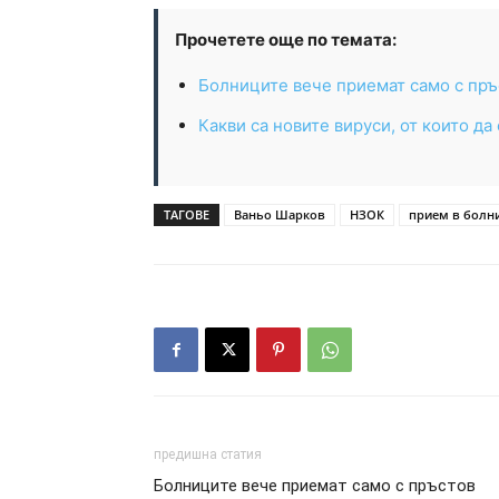
Прочетете още по темата:
Болниците вече приемат само с пръ
Какви са новите вируси, от които да
ТАГОВЕ
Ваньо Шарков
НЗОК
прием в болн
предишна статия
Болниците вече приемат само с пръстов