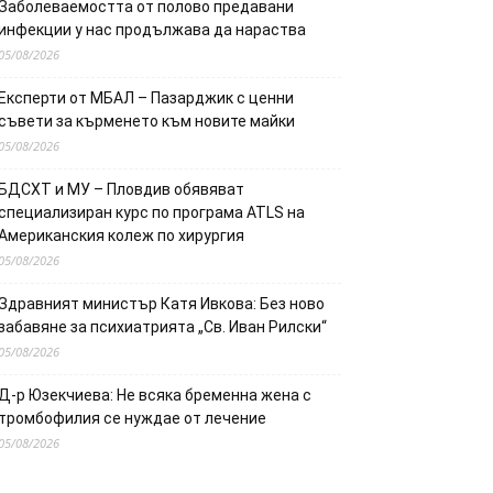
Заболеваемостта от полово предавани
инфекции у нас продължава да нараства
05/08/2026
Експерти от МБАЛ – Пазарджик с ценни
съвети за кърменето към новите майки
05/08/2026
БДСХТ и МУ – Пловдив обявяват
специализиран курс по програма ATLS на
Американския колеж по хирургия
05/08/2026
Здравният министър Катя Ивкова: Без ново
забавяне за психиатрията „Св. Иван Рилски“
05/08/2026
Д-р Юзекчиева: Не всяка бременна жена с
тромбофилия се нуждае от лечение
05/08/2026