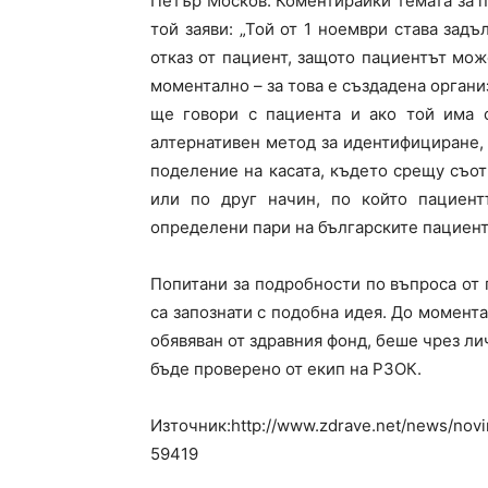
Петър Москов. Коментирайки темата за п
той заяви: „Той от 1 ноември става задъ
отказ от пациент, защото пациентът мож
моментално – за това е създадена органи
ще говори с пациента и ако той има 
алтернативен метод за идентифициране, 
поделение на касата, където срещу съот
или по друг начин, по който пациен
определени пари на българските пациент
Попитани за подробности по въпроса от 
са запознати с подобна идея. До момента
обявяван от здравния фонд, беше чрез ли
бъде проверено от екип на РЗОК.
Източник:http://www.zdrave.net/news/novini
59419