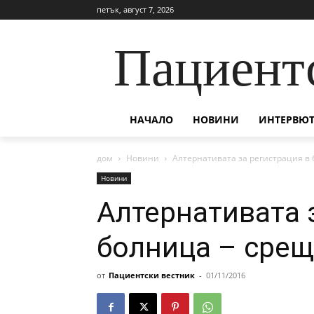
петък, август 7, 2026
Пациент
НАЧАЛО
НОВИНИ
ИНТЕРВЮТ
дом
Новини
Алтернативата за регистрация в
Новини
Алтернативата 
болница – срещ
от
Пациентски вестник
-
01/11/2016