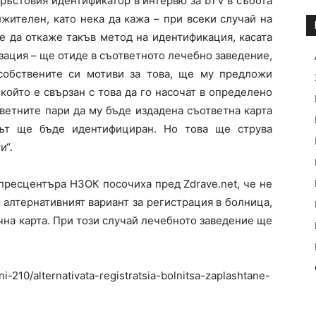
ръстовия идентификатор в интервю за bTV в събота
лжителен, като нека да кажа – при всеки случай на
е да откаже такъв метод на идентификация, касата
зация – ще отиде в съответното лечебно заведение,
собствените си мотиви за това, ще му предложи
който е свързан с това да го насочат в определено
ветните пари да му бъде издадена съответна карта
тът ще бъде идентифициран. Но това ще струва
и“.
пресцентъра НЗОК посочиха пред Zdrave.net, че не
 алтернативният вариант за регистрация в болница,
чна карта. При този случай лечебното заведение ще
-210/alternativata-registratsia-bolnitsa-zaplashtane-