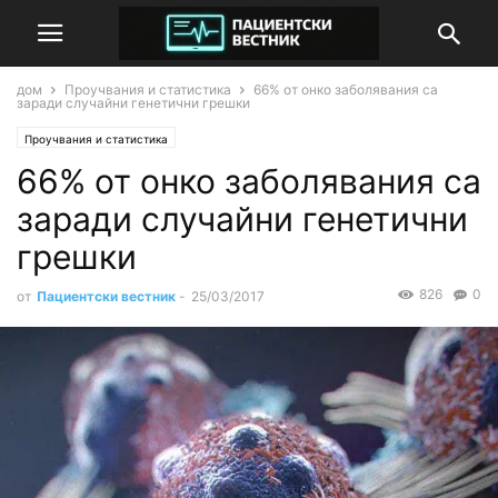
дом
Проучвания и статистика
66% от онко заболявания са
заради случайни генетични грешки
Проучвания и статистика
66% от онко заболявания са
заради случайни генетични
грешки
826
0
от
Пациентски вестник
-
25/03/2017