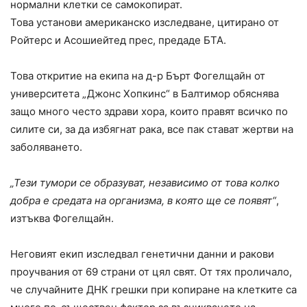
нормални клетки се самокопират.
Това установи американско изследване, цитирано от
Ройтерс и Асошиейтед прес, предаде БТА.
Това откритие на екипа на д-р Бърт Фогелщайн от
университета „Джонс Хопкинс“ в Балтимор обяснява
защо много често здрави хора, които правят всичко по
силите си, за да избягнат рака, все пак стават жертви на
заболяването.
„Тези тумори се образуват, независимо от това колко
добра е средата на организма, в която ще се появят“
,
изтъква Фогелщайн.
Неговият екип изследвал генетични данни и ракови
проучвания от 69 страни от цял свят. От тях проличало,
че случайните ДНК грешки при копиране на клетките са