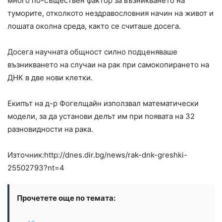
много по-съществен фактор за възникването на
туморите, отколкото нездравословния начин на живот и
лошата околна среда, както се считаше досега.
Досега научната общност силно подценяваше
възникването на случаи на рак при самокопирането на
ДНК в две нови клетки.
Екипът на д-р Фогелщайн използвал математически
модели, за да установи делът им при появата на 32
разновидности на рака.
Източник:http://dnes.dir.bg/news/rak-dnk-greshki-
25502793?nt=4
Прочетете още по темата: