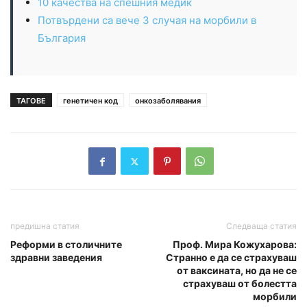
10 качества на спешния медик
Потвърдени са вече 3 случая на морбили в
България
ТАГОВЕ
генетичен код
онкозаболявания
предишна статия
Следваща статия
Реформи в столичните
Проф. Мира Кожухарова:
здравни заведения
Странно е да се страхуваш
от ваксината, но да не се
страхуваш от болестта
морбили