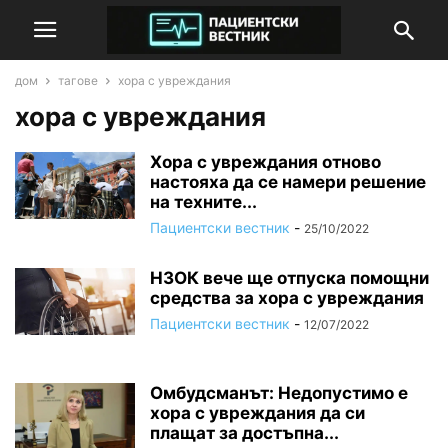
дом
тагове
хора с увреждания
хора с увреждания
Хора с увреждания отново
настояха да се намери решение
на техните...
Пациентски вестник
-
25/10/2022
НЗОК вече ще отпуска помощни
средства за хора с увреждания
Пациентски вестник
-
12/07/2022
Омбудсманът: Недопустимо е
хора с увреждания да си
плащат за достъпна...