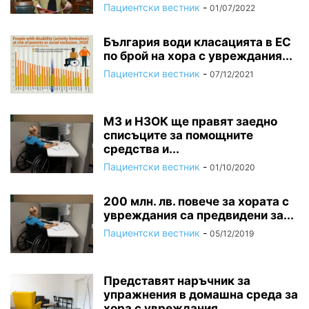
Пациентски вестник
-
01/07/2022
България води класацията в ЕС
по брой на хора с увреждания...
Пациентски вестник
-
07/12/2021
МЗ и НЗОК ще правят заедно
списъците за помощните
средства и...
Пациентски вестник
-
01/10/2020
200 млн. лв. повече за хората с
увреждания са предвидени за...
Пациентски вестник
-
05/12/2019
Представят наръчник за
упражнения в домашна среда за
хора с увреждания