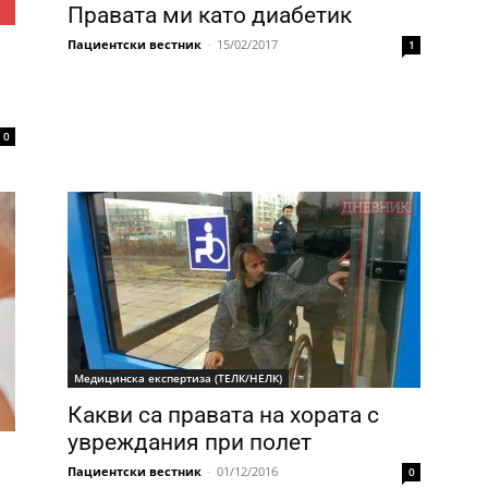
Правата ми като диабетик
Пациентски вестник
-
15/02/2017
1
0
Медицинска експертиза (ТЕЛК/НЕЛК)
Какви са правата на хората с
увреждания при полет
Пациентски вестник
-
01/12/2016
0