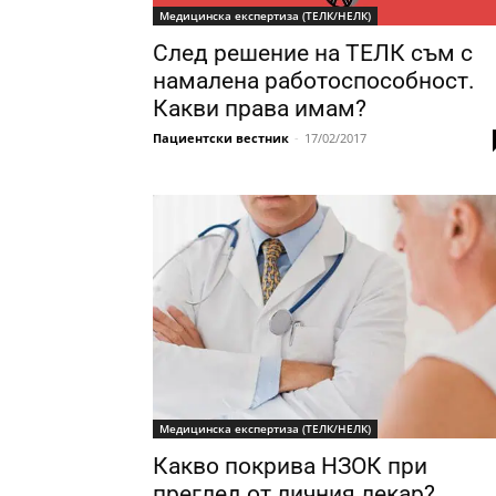
Медицинска експертиза (ТЕЛК/НЕЛК)
След решение на ТЕЛК съм с
намалена работоспособност.
Какви права имам?
Пациентски вестник
-
17/02/2017
Медицинска експертиза (ТЕЛК/НЕЛК)
Какво покрива НЗОК при
преглед от личния лекар?