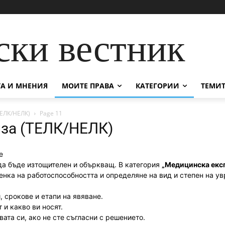
ски вестник
А И МНЕНИЯ
МОИТЕ ПРАВА
КАТЕГОРИИ
ТЕМИТ
ЕЛК/НЕЛК)
Page 11
за (ТЕЛК/НЕЛК)
е
а бъде изтощителен и объркващ. В категория
„Медицинска екс
ценка на работоспособността и определяне на вид и степен на у
 срокове и етапи на явяване.
 и какво ви носят.
ата си, ако не сте съгласни с решението.