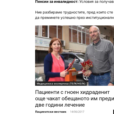
Пенсии за инвалидност:
Условия за получав
Ние разбираме трудностите, пред които сте
да преминете успешно през институционалн
Медицинска експертиза (ТЕЛК/НЕЛК)
Пациенти с гноен хидраденит
още чакат обещаното им пред
две години лечение
Пациентски вестник
-
14/06/2017