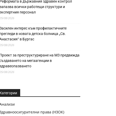
Реформата в държавния здравен контрол
запазва всички работещи структури и
експертния персонал
05/08/2026
Засилен интерес към профилактичните
прегледи в новата детска болница „Св.
Анастасия“ в Бургас
05/08/2026
Проект за преструктуриране на МЗ предвижда
създаването на мегаагенции в
здравеопазването
05/08/2026
Категории
Анализи
Здравноосигурителни права (НЗОК)