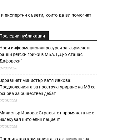
и експертни съвети, които да ви помогнат
Последни публикации
Нови информационни ресурси за кърмене и
ранни детски грижи в МБАЛ „Д-р Атанас
Дафовски“
07/08/2026
Здравният министър Катя Ивкова:
Предложенията за преструктуриране на МЗ са
основа за обществен дебат
07/08/2026
Министър Ивкова: Страхът от промяната не е
излекувал нито един пациент
07/08/2026
Продължава кампанията за активиране на