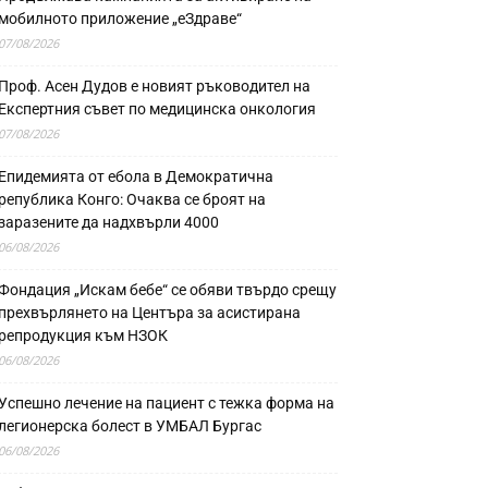
мобилното приложение „еЗдраве“
07/08/2026
Проф. Асен Дудов е новият ръководител на
Експертния съвет по медицинска онкология
07/08/2026
Епидемията от ебола в Демократична
република Конго: Очаква се броят на
заразените да надхвърли 4000
06/08/2026
Фондация „Искам бебе“ се обяви твърдо срещу
прехвърлянето на Центъра за асистирана
репродукция към НЗОК
06/08/2026
Успешно лечение на пациент с тежка форма на
легионерска болест в УМБАЛ Бургас
06/08/2026