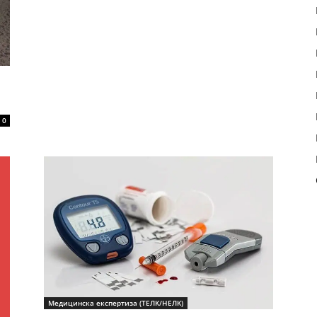
0
Медицинска експертиза (ТЕЛК/НЕЛК)