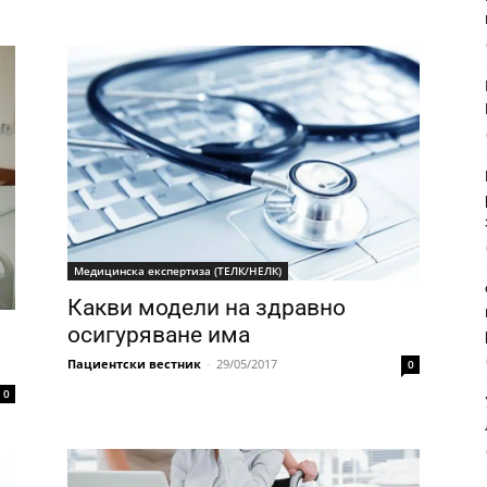
Медицинска експертиза (ТЕЛК/НЕЛК)
Какви модели на здравно
осигуряване има
Пациентски вестник
-
29/05/2017
0
0