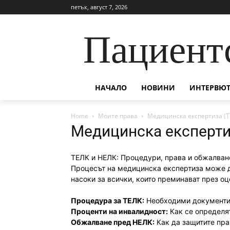
петък, август 7, 2026
Пациент
НАЧАЛО
НОВИНИ
ИНТЕРВЮТ
Home
Моите права
Медицинска експертиза (Т
Медицинска експерти
ТЕЛК и НЕЛК: Процедури, права и обжалван
Процесът на медицинска експертиза може д
насоки за всички, които преминават през о
Процедура за ТЕЛК:
Необходими документи,
Проценти на инвалидност:
Как се определят
Обжалване пред НЕЛК:
Как да защитите прав