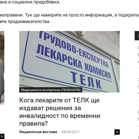
ане и социални придобивки.
 изправени. Тук ще намерите не просто информация, а подкрепа 
ите предизвикателства.
Медицинска експертиза (ТЕЛК/НЕЛК)
Кога лекарите от ТЕЛК ще
издават решения за
инвалидност по временни
и
правила?
Пациентски вестник
-
08/06/2017
0
0