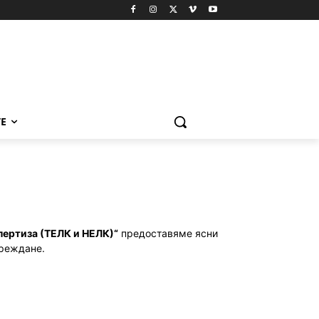
Е
пертиза (ТЕЛК и НЕЛК)“
предоставяме ясни
вреждане.