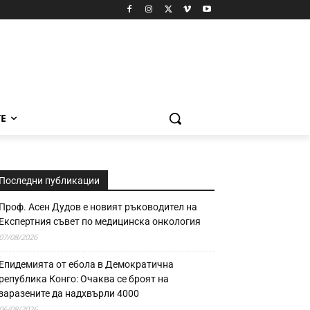
Е
Последни публикации
Проф. Асен Дудов е новият ръководител на
Експертния съвет по медицинска онкология
07/08/2026
Епидемията от ебола в Демократична
република Конго: Очаква се броят на
заразените да надхвърли 4000
06/08/2026