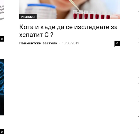
Анализи
Кога и къде да се изследвате за
хепатит C ?
0
Пациентски вестник
-
13/05/2019
0
0