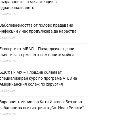
създаването на мегаагенции в
здравеопазването
05/08/2026
Заболеваемостта от полово предавани
инфекции у нас продължава да нараства
05/08/2026
Експерти от МБАЛ – Пазарджик с ценни
съвети за кърменето към новите майки
05/08/2026
БДСХТ и МУ – Пловдив обявяват
специализиран курс по програма ATLS на
Американския колеж по хирургия
05/08/2026
Здравният министър Катя Ивкова: Без ново
забавяне за психиатрията „Св. Иван Рилски“
05/08/2026