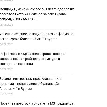
Фондация „Искам бебе“ се обяви твърдо срещу
прехвърлянето на Центъра за асистирана
репродукция към НЗОК
06/08/2026
Успешно лечение на пациент с тежка форма на
легионерска болест в УМБАЛ Бургас
06/08/2026
Реформата в държавния здравен контрол
запазва всички работещи структури и
експертния персонал
05/08/2026
Засилен интерес към профилактичните
прегледи в новата детска болница „Св.
Анастасия“ в Бургас
05/08/2026
Проект за преструктуриране на МЗ предвижда