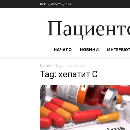
петък, август 7, 2026
Пациент
НАЧАЛО
НОВИНИ
ИНТЕРВЮТ
Home
Tags
хепатит C
Tag: хепатит C