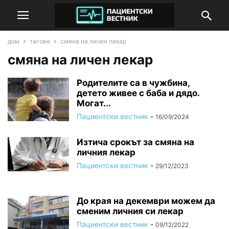
дом
тагове
смяна на личен лекар
смяна на личен лекар
Родителите са в чужбина,
детето живее с баба и дядо.
Могат...
Пациентски вестник
-
16/09/2024
Изтича срокът за смяна на
личния лекар
Пациентски вестник
-
29/12/2023
До края на декември можем да
сменим личния си лекар
Пациентски вестник
-
09/12/2022