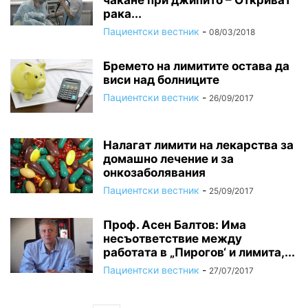
чакане при джипито – Откриват
рака...
Пациентски вестник
-
08/03/2018
Бремето на лимитите остава да
виси над болниците
Пациентски вестник
-
26/09/2017
Налагат лимити на лекарства за
домашно лечение и за
онкозаболявания
Пациентски вестник
-
25/09/2017
Проф. Асен Балтов: Има
несъответствие между
работата в „Пирогов‘ и лимита,...
Пациентски вестник
-
27/07/2017